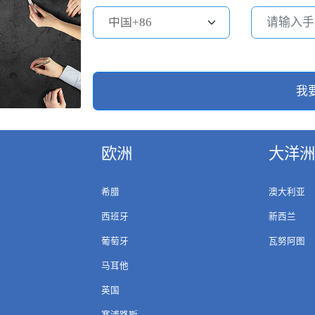
我
欧洲
大洋洲
希腊
澳大利亚
西班牙
新西兰
葡萄牙
瓦努阿图
马耳他
英国
塞浦路斯