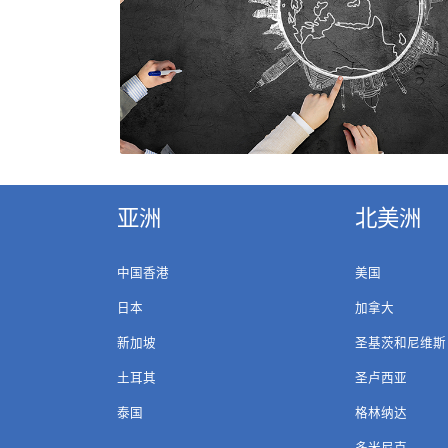
亚洲
北美洲
中国香港
美国
日本
加拿大
新加坡
圣基茨和尼维斯
土耳其
圣卢西亚
泰国
格林纳达
多米尼克