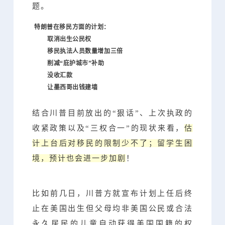
题。
特朗普在移民方面的计划：
取消出生公民权
移民执法人员数量增加三倍
削减“庇护城市”补助
没收汇款
让墨西哥出钱建墙
结合川普目前放出的“狠话”、上次执政的
收紧政策以及“三权合一”的现状来看，
估
计上台后对移民的限制少不了；留学生困
境，预计也会进一步加剧
！
比如前几日，川普方就宣布计划上任后终
止在美国出生但父母均非美国公民或合法
永久居民的儿童自动获得美国国籍的权