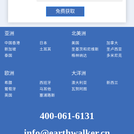
免费获取
亚洲
北美洲
中国香港
日本
美国
加拿大
新加坡
土耳其
圣基茨和尼维斯
圣卢西亚
泰国
格林纳达
多米尼克
欧洲
大洋洲
希腊
西班牙
澳大利亚
新西兰
葡萄牙
马耳他
瓦努阿图
英国
塞浦路斯
400-061-6131
info@earthwalker.cn