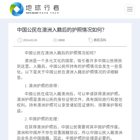
中国公民在澳洲入籍后的护照情况如何？
2024-02-01
8888
移民百科
中国公民在澳洲入籍后的护照情况如何？
澳洲是一个多元文化的国家，吸引着许多中国公民移民
到这里。入籍后，中国公民所持有的护照情况会发生一些变
化。以下是关于中国公民在澳洲入籍后护照情况的详细解
答。
1. 澳洲护照的获得：
中国公民在成功入籍澳洲后，可以申请获得澳洲护照。
澳洲护照是澳洲公民的身份证明文件，具有国际旅行和居住
权利。持有澳洲护照可以享受诸如签证便利、领事保护等权
益。
2. 中国护照的处理：
在获得澳洲护照后，中国公民需要将其中国护照作废。
澳洲和中国并不存在双重国籍协议，所以中国公民入籍澳洲
后会失去中国国籍。因此，中国护照的处理是必要的。