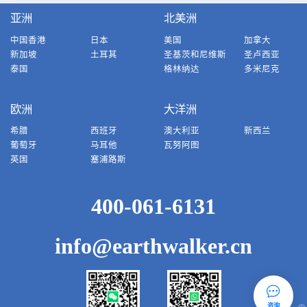
亚洲
北美洲
中国香港
日本
美国
加拿大
新加坡
土耳其
圣基茨和尼维斯
圣卢西亚
泰国
格林纳达
多米尼克
欧洲
大洋洲
希腊
西班牙
澳大利亚
新西兰
葡萄牙
马耳他
瓦努阿图
英国
塞浦路斯
400-061-6131
info@earthwalker.cn
咨询