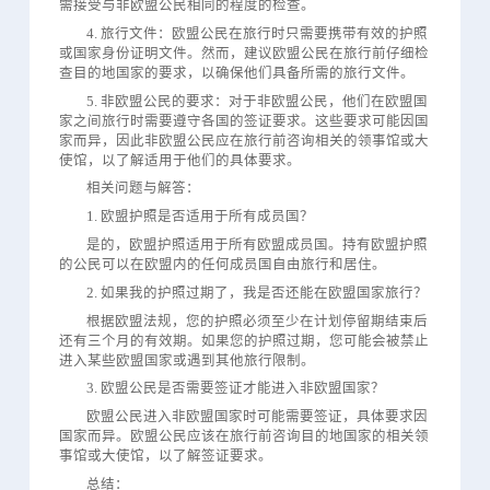
需接受与非欧盟公民相同的程度的检查。
4. 旅行文件：欧盟公民在旅行时只需要携带有效的护照
或国家身份证明文件。然而，建议欧盟公民在旅行前仔细检
查目的地国家的要求，以确保他们具备所需的旅行文件。
5. 非欧盟公民的要求：对于非欧盟公民，他们在欧盟国
家之间旅行时需要遵守各国的签证要求。这些要求可能因国
家而异，因此非欧盟公民应在旅行前咨询相关的领事馆或大
使馆，以了解适用于他们的具体要求。
相关问题与解答：
1. 欧盟护照是否适用于所有成员国？
是的，欧盟护照适用于所有欧盟成员国。持有欧盟护照
的公民可以在欧盟内的任何成员国自由旅行和居住。
2. 如果我的护照过期了，我是否还能在欧盟国家旅行？
根据欧盟法规，您的护照必须至少在计划停留期结束后
还有三个月的有效期。如果您的护照过期，您可能会被禁止
进入某些欧盟国家或遇到其他旅行限制。
3. 欧盟公民是否需要签证才能进入非欧盟国家？
欧盟公民进入非欧盟国家时可能需要签证，具体要求因
国家而异。欧盟公民应该在旅行前咨询目的地国家的相关领
事馆或大使馆，以了解签证要求。
总结：