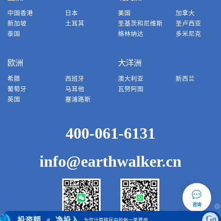
中国香港
日本
美国
加拿大
新加坡
土耳其
圣基茨和尼维斯
圣卢西亚
泰国
格林纳达
多米尼克
欧洲
大洋洲
希腊
西班牙
澳大利亚
新西兰
葡萄牙
马耳他
瓦努阿图
英国
塞浦路斯
400-061-6131
info@earthwalker.cn
咨询
Go
投资额
净投入
≠
为您计算移民中的每一笔费用