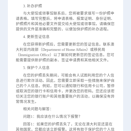
3. 补办护照
与大使馆或领事馆联系后，您将被要求填写一份护照申
请表格。填写完整后，将申请表格、报案证明、身份证明、
护照照片和其他必要文件提交给大使馆或领事馆。请确保您
提供的文件是准确和完整的，以便加快护照的补办进程。
4. 更新签证信息
在您获得新护照后，您需要更新您的签证信息。联系澳
大利亚内政部（Department of Home Affairs）或移民局
（Immigration Office）以了解如何更新您的签证信息。您可
能需要提供新护照的副本、签证申请费和其他相关文件。
5. 保护个人信息
在您的护照丢失期间，可能会有人试图利用您的个人信
息进行欺诈活动。因此，您需要立即采取一些措施来保护自
己的个人信息。例如，您可以通知银行和信用卡公司，暂停
或取消您的银行卡和信用卡，并更改您的密码。您还应该密
切关注您的银行账户和其他重要账户的活动，以确保没有异
常情况发生。
相关问题与解答：
问题1：我应该在什么情况下报警？
回答1：如果您的护照丢失了，无论在澳大利亚还是在
其他国家，您都应该立即报警。这将有助于保护您的个人信