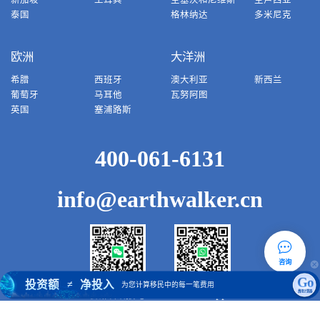
新加坡
土耳其
圣基茨和尼维斯
圣卢西亚
泰国
格林纳达
多米尼克
欧洲
大洋洲
希腊
西班牙
澳大利亚
新西兰
葡萄牙
马耳他
瓦努阿图
英国
塞浦路斯
400-061-6131
info@earthwalker.cn
咨询
Go
投资额
净投入
≠
为您计算移民中的每一笔费用
微信客服号
WhatsApp
费用计算器
COPYRIGHT ◎
地球行者
版权所有