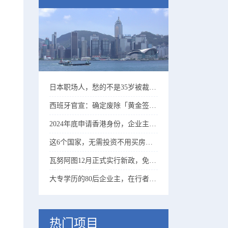
日本职场人，愁的不是35岁被裁、而是60岁没法退休……
西班牙官宣：确定废除「黄金签证」、25年起实行！
2024年底申请香港身份，企业主比高学历精英更吃香！
这6个国家，无需投资不用买房，有存款就能移民！
瓦努阿图12月正式实行新政，免登录拿护照进入倒计时……
大专学历的80后企业主，在行者协助下成功拿到香港身份！
热门项目