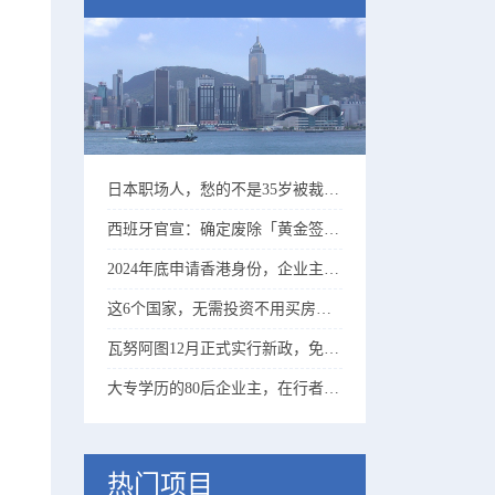
日本职场人，愁的不是35岁被裁、而是60岁没法退休……
西班牙官宣：确定废除「黄金签证」、25年起实行！
2024年底申请香港身份，企业主比高学历精英更吃香！
这6个国家，无需投资不用买房，有存款就能移民！
瓦努阿图12月正式实行新政，免登录拿护照进入倒计时……
大专学历的80后企业主，在行者协助下成功拿到香港身份！
热门项目