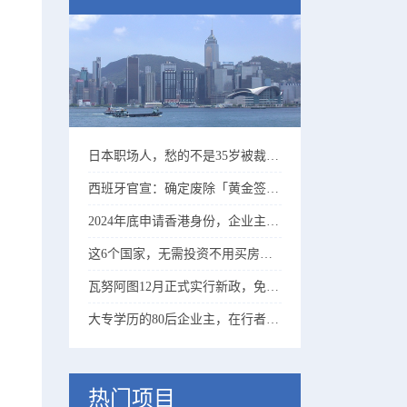
日本职场人，愁的不是35岁被裁、而是60岁没法退休……
西班牙官宣：确定废除「黄金签证」、25年起实行！
2024年底申请香港身份，企业主比高学历精英更吃香！
这6个国家，无需投资不用买房，有存款就能移民！
瓦努阿图12月正式实行新政，免登录拿护照进入倒计时……
大专学历的80后企业主，在行者协助下成功拿到香港身份！
热门项目