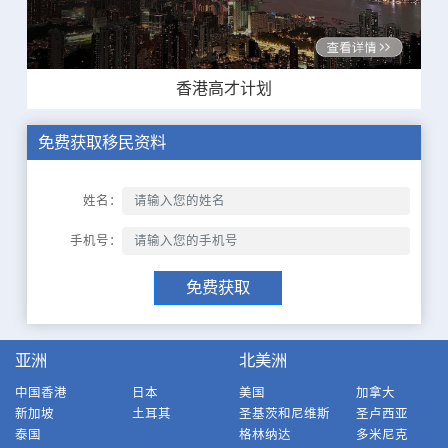
香港高才计划
免费获取移民资料
姓名：
手机号：
免费获取
亚洲
北美洲
中国香港
日本
美国
加拿大
新加坡
土耳其
圣基茨和尼维斯
圣卢西亚
泰国
格林纳达
多米尼克