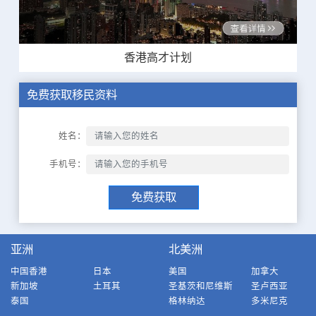
香港高才计划
免费获取移民资料
姓名：
手机号：
免费获取
亚洲
北美洲
中国香港
日本
美国
加拿大
新加坡
土耳其
圣基茨和尼维斯
圣卢西亚
泰国
格林纳达
多米尼克