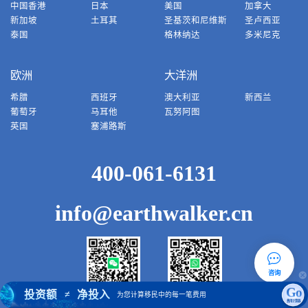
中国香港
日本
美国
加拿大
新加坡
土耳其
圣基茨和尼维斯
圣卢西亚
泰国
格林纳达
多米尼克
欧洲
大洋洲
希腊
西班牙
澳大利亚
新西兰
葡萄牙
马耳他
瓦努阿图
英国
塞浦路斯
400-061-6131
info@earthwalker.cn
咨询
Go
投资额
净投入
≠
为您计算移民中的每一笔费用
微信客服号
WhatsApp
费用计算器