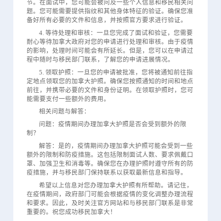
节。在面试中，您可能会被问及一些个人信息和移民相关问
题。您可能需要提供指纹和其他身体特征的验证。确保您准
备好所有必要的文件和信息，并按照官方要求进行验证。
4. 等待处理和审核：一旦您完成了面试和验证，您需要
耐心等待加拿大政府对您的申请进行处理和审核。由于疫情
的影响，处理时间可能会有所延长。但是，您可以在申请过
程中随时与移民部门联系，了解您的申请进展情况。
5. 领取护照：一旦您的申请被批准，您将被通知前往指
定地点领取您的加拿大护照。确保您按照通知的时间和地点
前往，并携带必要的文件和身份证明。在领取护照时，您可
能需要支付一些额外的费用。
相关问题与解答：
问题：疫情期间办理加拿大护照是否会受到额外的限
制？
解答：是的，疫情期间办理加拿大护照可能会受到一些
额外的限制和防疫措施。这包括限制面试人数、要求佩戴口
罩、加强卫生和消毒等。确保您在办理护照时遵守所有的防
疫措施，并与移民部门保持联系以获取最新信息和指导。
希望以上信息对您办理加拿大护照有所帮助。请记住，
在疫情期间，政府部门可能会根据疫情的变化调整办理流程
和要求。因此，及时关注官方网站和与移民部门联系是非常
重要的。祝您成功移民加拿大！