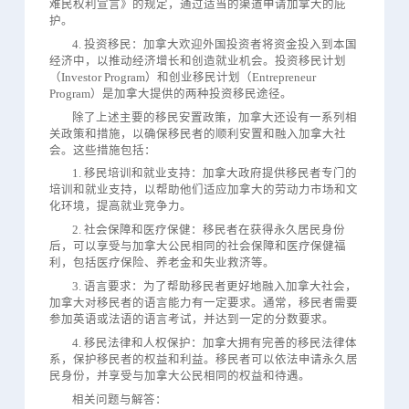
难民权利宣言》的规定，通过适当的渠道申请加拿大的庇
护。
4. 投资移民：加拿大欢迎外国投资者将资金投入到本国
经济中，以推动经济增长和创造就业机会。投资移民计划
（Investor Program）和创业移民计划（Entrepreneur
Program）是加拿大提供的两种投资移民途径。
除了上述主要的移民安置政策，加拿大还设有一系列相
关政策和措施，以确保移民者的顺利安置和融入加拿大社
会。这些措施包括：
1. 移民培训和就业支持：加拿大政府提供移民者专门的
培训和就业支持，以帮助他们适应加拿大的劳动力市场和文
化环境，提高就业竞争力。
2. 社会保障和医疗保健：移民者在获得永久居民身份
后，可以享受与加拿大公民相同的社会保障和医疗保健福
利，包括医疗保险、养老金和失业救济等。
3. 语言要求：为了帮助移民者更好地融入加拿大社会，
加拿大对移民者的语言能力有一定要求。通常，移民者需要
参加英语或法语的语言考试，并达到一定的分数要求。
4. 移民法律和人权保护：加拿大拥有完善的移民法律体
系，保护移民者的权益和利益。移民者可以依法申请永久居
民身份，并享受与加拿大公民相同的权益和待遇。
相关问题与解答：