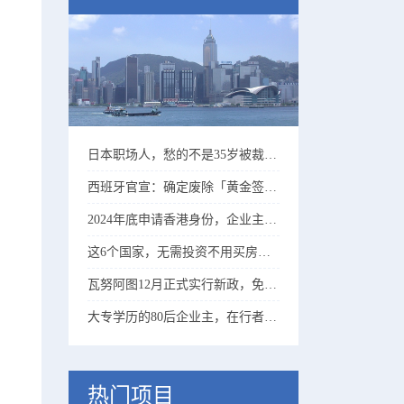
日本职场人，愁的不是35岁被裁、而是60岁没法退休……
西班牙官宣：确定废除「黄金签证」、25年起实行！
2024年底申请香港身份，企业主比高学历精英更吃香！
这6个国家，无需投资不用买房，有存款就能移民！
瓦努阿图12月正式实行新政，免登录拿护照进入倒计时……
大专学历的80后企业主，在行者协助下成功拿到香港身份！
热门项目