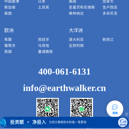
中国香港
日本
美国
加拿大
新加坡
土耳其
圣基茨和尼维斯
圣卢西亚
泰国
格林纳达
多米尼克
欧洲
大洋洲
希腊
西班牙
澳大利亚
新西兰
葡萄牙
马耳他
瓦努阿图
英国
塞浦路斯
400-061-6131
info@earthwalker.cn
咨询
Go
投资额
净投入
≠
为您计算移民中的每一笔费用
微信客服号
WhatsApp
费用计算器