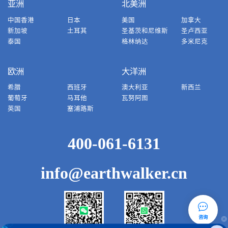
亚洲
北美洲
中国香港
日本
美国
加拿大
新加坡
土耳其
圣基茨和尼维斯
圣卢西亚
泰国
格林纳达
多米尼克
欧洲
大洋洲
希腊
西班牙
澳大利亚
新西兰
葡萄牙
马耳他
瓦努阿图
英国
塞浦路斯
400-061-6131
info@earthwalker.cn
咨询