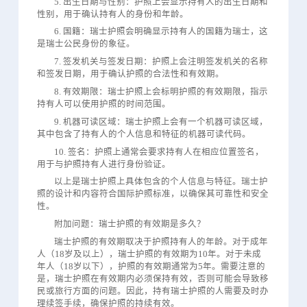
5. 出生日期与性别：护照上会显示持有人的出生日期和
性别，用于确认持有人的身份和年龄。
6. 国籍：瑞士护照会明确显示持有人的国籍为瑞士，这
是瑞士公民身份的象征。
7. 签发机关与签发日期：护照上会注明签发机关的名称
和签发日期，用于确认护照的合法性和有效期。
8. 有效期限：瑞士护照上会标明护照的有效期限，指示
持有人可以使用护照的时间范围。
9. 机器可读区域：瑞士护照上会有一个机器可读区域，
其中包含了持有人的个人信息和特征的机器可读代码。
10. 签名：护照上通常会要求持有人在相应位置签名，
用于与护照持有人进行身份验证。
以上是瑞士护照上具体包含的个人信息与特征。瑞士护
照的设计和内容符合国际护照标准，以确保其可靠性和安全
性。
附加问题：瑞士护照的有效期是多久？
瑞士护照的有效期取决于护照持有人的年龄。对于成年
人（18岁及以上），瑞士护照的有效期为10年。对于未成
年人（18岁以下），护照的有效期通常为5年。需要注意的
是，瑞士护照在有效期内必须保持有效，否则可能会导致移
民或旅行方面的问题。因此，持有瑞士护照的人需要及时办
理续签手续，确保护照的持续有效。